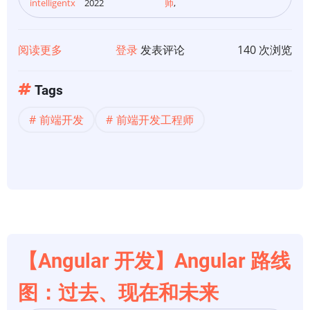
intelligentx
2022
师
,
阅读更多
关
登录
发表评论
140 次浏览
于
前
Tags
端
前端开发
前端开发工程师
开
发
【Angular 开发】Angular 路线
图：过去、现在和未来