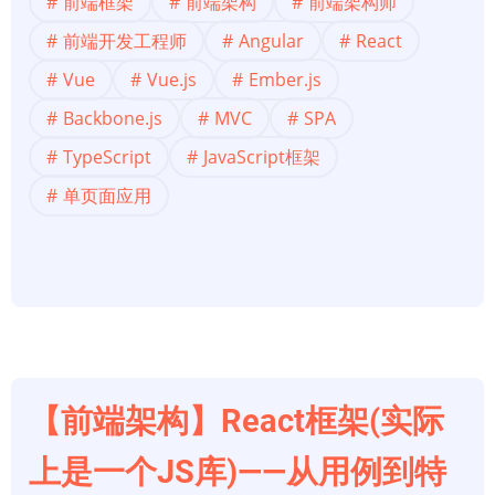
前端框架
前端架构
前端架构师
架
构】
前端开发工程师
Angular
React
2022
Vue
Vue.js
Ember.js
年
Backbone.js
MVC
SPA
要
TypeScript
JavaScript框架
学
习
单页面应用
的
五
大
前
端
框
架
【前端架构】React框架(实际
上是一个JS库)——从用例到特