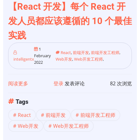
在
【React 开发】每个 React 开
和
未
发人员都应该遵循的 10 个最佳
来
实践
1
React
,
前端开发
,
前端开发工程师
,
February
intelligentx
Web开发
,
Web开发工程师
,
2022
阅读更多
关
登录
发表评论
82 次浏览
于
【React
Tags
开
React
前端开发
前端开发工程师
发】
每
Web开发
Web开发工程师
个