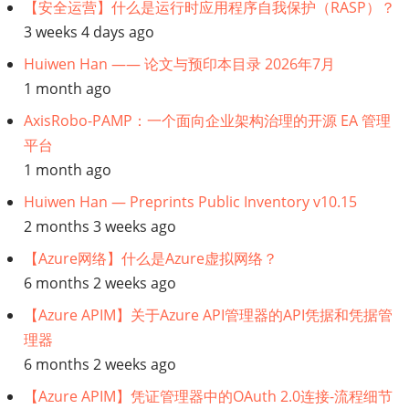
【安全运营】什么是运行时应用程序自我保护（RASP）？
组
3 weeks 4 days ago
件
Huiwen Han —— 论文与预印本目录 2026年7月
的
1 month ago
强
度
AxisRobo-PAMP：一个面向企业架构治理的开源 EA 管理
和
平台
局
1 month ago
限
Huiwen Han — Preprints Public Inventory v10.15
性
2 months 3 weeks ago
的
【Azure网络】什么是Azure虚拟网络？
简
6 months 2 weeks ago
要
概
【Azure APIM】关于Azure API管理器的API凭据和凭据管
述
理器
6 months 2 weeks ago
【Azure APIM】凭证管理器中的OAuth 2.0连接-流程细节