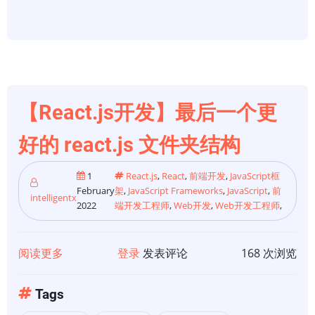
React
开
发
人
员
都
【React.js开发】最后一个更
应
该
好的 react.js 文件夹结构
遵
循
1
React.js
,
React
,
前端开发
,
JavaScript框
February
架
,
JavaScript Frameworks
,
JavaScript
,
前
的
intelligentx
2022
端开发工程师
,
Web开发
,
Web开发工程师
,
10
个
最
阅读更多
关
登录
发表评论
168 次浏览
佳
于
实
【React.js
Tags
践
开