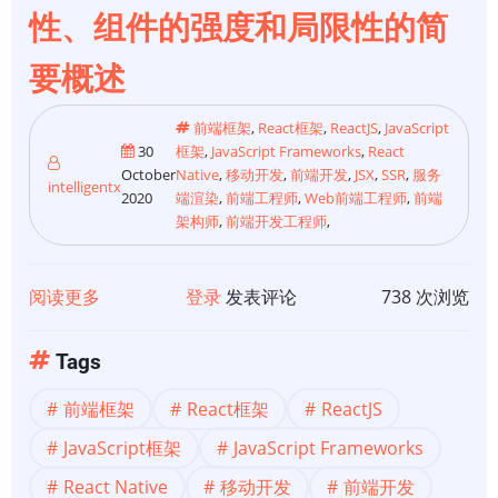
性、组件的强度和局限性的简
要概述
前端框架
,
React框架
,
ReactJS
,
JavaScript
30
框架
,
JavaScript Frameworks
,
React
October
Native
,
移动开发
,
前端开发
,
JSX
,
SSR
,
服务
intelligentx
2020
端渲染
,
前端工程师
,
Web前端工程师
,
前端
架构师
,
前端开发工程师
,
阅读更多
关
登录
发表评论
738 次浏览
于
【前
Tags
端
前端框架
React框架
ReactJS
架
构】
JavaScript框架
JavaScript Frameworks
React
React Native
移动开发
前端开发