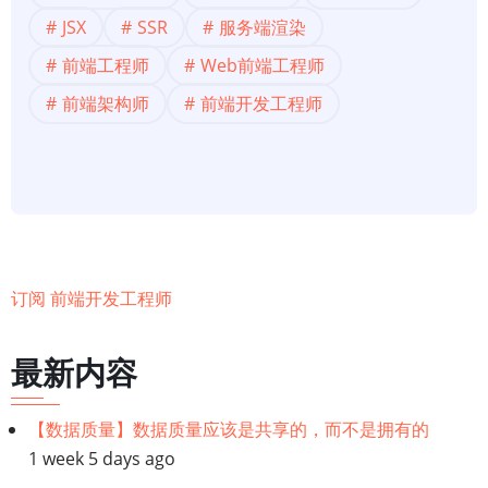
框
JSX
SSR
服务端渲染
架
前端工程师
Web前端工程师
(实
际
前端架构师
前端开发工程师
上
是
一
个
JS
库)
订阅 前端开发工程师
——
从
用
最新内容
例
到
【数据质量】数据质量应该是共享的，而不是拥有的
特
1 week 5 days ago
性、