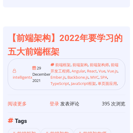
级
应
用
程
【前端架构】2022年要学习的
序
的
五大前端框架
React
文
前端框架
,
前端架构
,
前端架构师
,
前端
29
件
开发工程师
,
Angular
,
React
,
Vue
,
Vue.js
,
December
intelligentx
Ember.js
,
Backbone.js
,
MVC
,
SPA
,
夹
2021
TypeScript
,
JavaScript框架
,
单页面应用
,
结
构
阅读更多
关
登录
发表评论
395 次浏览
于
【前
Tags
端