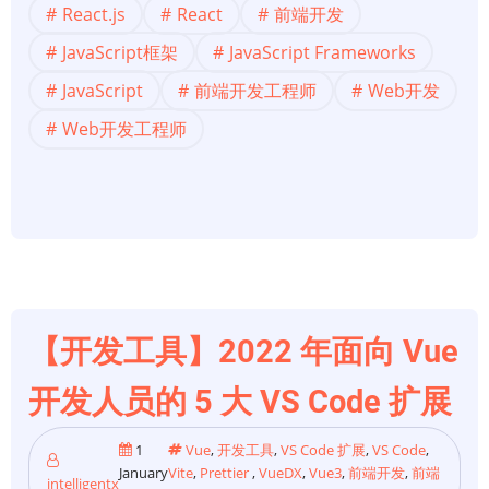
React.js
React
前端开发
发】
最
JavaScript框架
JavaScript Frameworks
后
JavaScript
前端开发工程师
Web开发
一
Web开发工程师
个
更
好
的
react.js
文
件
【开发工具】2022 年面向 Vue
夹
结
开发人员的 5 大 VS Code 扩展
构
1
Vue
,
开发工具
,
VS Code 扩展
,
VS Code
,
January
Vite
,
Prettier
,
VueDX
,
Vue3
,
前端开发
,
前端
intelligentx