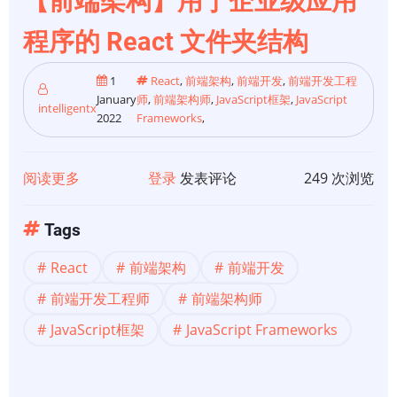
【前端架构】用于企业级应用
员
的
程序的 React 文件夹结构
5
大
1
React
,
前端架构
,
前端开发
,
前端开发工程
VS
January
师
,
前端架构师
,
JavaScript框架
,
JavaScript
intelligentx
2022
Frameworks
,
Code
扩
展
阅读更多
关
登录
发表评论
249 次浏览
于
【前
Tags
端
React
前端架构
前端开发
架
构】
前端开发工程师
前端架构师
用
JavaScript框架
JavaScript Frameworks
于
企
业