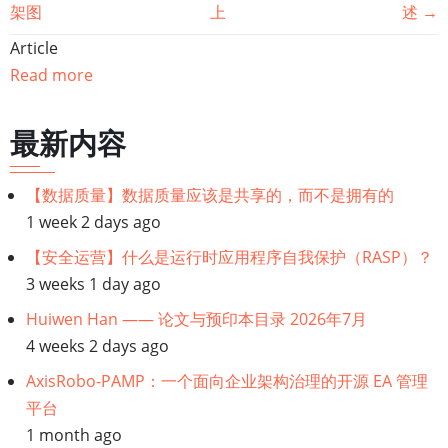
架图
上
述
→
籍
Article
遍
Read more
历
最新内容
链
【数据质量】数据质量应该是共享的，而不是拥有的
接：
1 week 2 days ago
【企
【安全运营】什么是运行时应用程序自我保护（RASP）？
3 weeks 1 day ago
业
Huiwen Han —— 论文与预印本目录 2026年7月
4 weeks 2 days ago
架
AxisRobo-PAMP：一个面向企业架构治理的开源 EA 管理
构】
平台
1 month ago
企