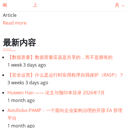
略
上
具
→
籍
Article
遍
Read more
历
最新内容
链
【数据质量】数据质量应该是共享的，而不是拥有的
接：
1 week 3 days ago
【业
【安全运营】什么是运行时应用程序自我保护（RASP）？
3 weeks 3 days ago
务
Huiwen Han —— 论文与预印本目录 2026年7月
1 month ago
中
AxisRobo-PAMP：一个面向企业架构治理的开源 EA 管理
台】
平台
1 month ago