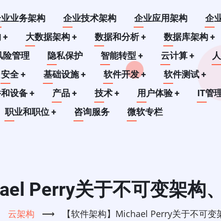
企业业务架构
企业技术架构
企业应用架构
企
构
+
大数据架构
+
数据和分析
+
数据库架构
+
风险管理
隐私保护
智能转型
+
云计算
+
安全
+
基础设施
+
软件开发
+
软件测试
+
件和设备
+
产品
+
技术
+
用户体验
+
IT管
职业和职位
+
咨询服务
微软专栏
el Perry关于不可变架构
⟶
云架构
⟶
【软件架构】Michael Perry关于不可变