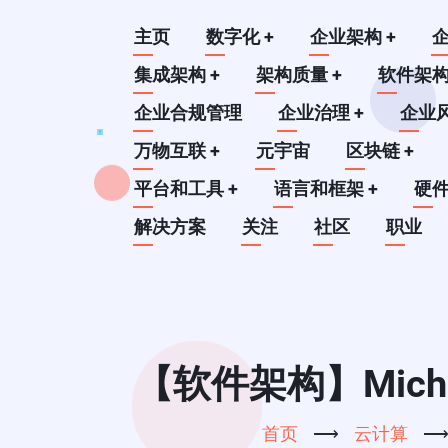
跳
Main
主页
数字化
+
企业架构
+
转
到
集成架构
+
架构质量
+
软件架
navigation
主
企业合规管理
企业治理
+
企业
要
万物互联
+
元宇宙
区块链
+
内
平台和工具
+
语言和框架
+
硬
容
解决方案
关注
社区
职业
【软件架构】Micha
首页
⟶
云计算