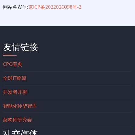
内
网站备案号:
京ICP备2022026098号-2
容，
第
1
友情链接
部
CPO宝典
分
全球IT瞭望
开发者开聊
智能化转型智库
架构师研究会
社交媒体