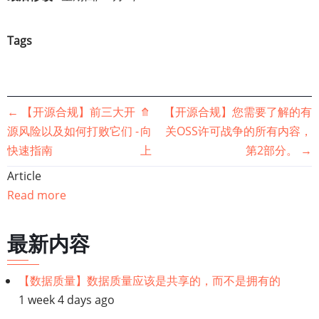
Tags
书
←
【开源合规】前三大开
⤊
【开源合规】您需要了解的有
源风险以及如何打败它们 -
向
关OSS许可战争的所有内容，
籍
快速指南
上
第2部分。
→
遍
Article
Read more
历
链
最新内容
接：
【数据质量】数据质量应该是共享的，而不是拥有的
1 week 4 days ago
【开