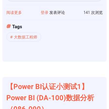
阅读更多
关
登录
发表评论
141 次浏览
于
大
Tags
数
大数据工程师
据
工
程
师
【Power BI认证小测试1】
Power BI (DA-100)数据分析