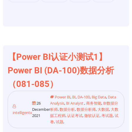
Power
BI
(DA-
100)
数
据
分
【Power BI认证小测试1】
析
Power BI (DA-100)数据分析
（086-
090）
（081-085）
Power BI
,
BI
,
DA-100
,
Big Data
,
Data
26
Analysis
,
BI Analyst
,
商务智能
,
BI数据分
December
析师
,
数据分析
,
数据分析师
,
大数据
,
大数
intelligentx
2021
据工程师
,
认证考试
,
微软认证
,
考试题
,
试
卷
,
试题
,