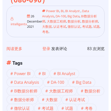
（086-090）
Power BI
,
BI
,
BI Analyst
,
Data
26
Analysis
,
DA-100
,
Big Data
,
BI数据分析
December
师
,
大数据工程师
,
数据分析
,
数据分析师
,
intelligentx
2021
大数据
,
认证考试
,
微软认证
,
考试题
,
试题
,
考卷
,
阅读更多
关
登录
发表评论
83 次浏览
于
【Power
Tags
BI
Power BI
BI
BI Analyst
认
证
Data Analysis
DA-100
Big Data
小
BI数据分析师
大数据工程师
数据分析
测
数据分析师
大数据
认证考试
试
微软认证
考试题
试题
考卷
1】