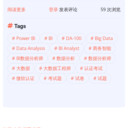
阅读更多
关
登录
发表评论
59 次浏览
于
【Power
Tags
BI
Power BI
BI
DA-100
Big Data
认
证
Data Analysis
BI Analyst
商务智能
小
BI数据分析师
数据分析
数据分析师
测
大数据
大数据工程师
认证考试
试
微软认证
考试题
试卷
试题
1】
Power
BI
(DA-
100)
数
据