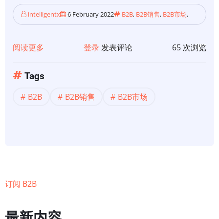
intelligentx
6 February 2022
B2B
,
B2B销售
,
B2B市场
,
阅读更多
关
登录
发表评论
65 次浏览
于
【市
Tags
场】
B2B
B2B销售
B2B市场
传
统
的
B2B
销
售
和
订阅 B2B
营
销
最新内容