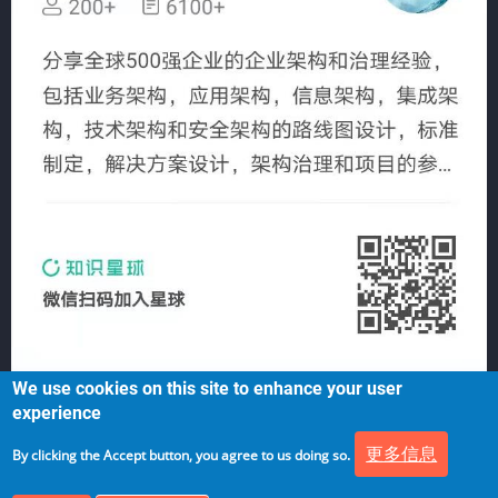
We use cookies on this site to enhance your user
experience
更多信息
By clicking the Accept button, you agree to us doing so.