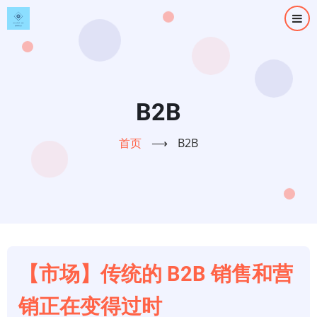
跳
转
到
主
要
内
B2B
容
首页
⟶
B2B
【市场】传统的 B2B 销售和营
销正在变得过时