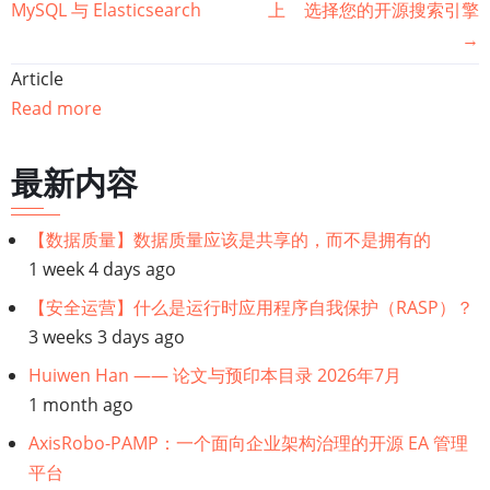
籍
MySQL 与 Elasticsearch
上
选择您的开源搜索引擎
→
遍
Article
历
Read more
链
最新内容
接：
【数据质量】数据质量应该是共享的，而不是拥有的
【内
1 week 4 days ago
容
【安全运营】什么是运行时应用程序自我保护（RASP）？
3 weeks 3 days ago
处
Huiwen Han —— 论文与预印本目录 2026年7月
理】
1 month ago
AxisRobo-PAMP：一个面向企业架构治理的开源 EA 管理
Aspire
平台