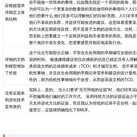
你不能做一些简单的事情，比如预先指定一个房间的装饰，那
应根据需求
为你可以为一个更复杂的数量级的系统做同样的事情吗？人们
详细定义体
他们想要什么;他们至多可以理解他们的目标/意图。人们非常
系结构
他们不喜欢的东西，并提供可能改进的建议。这意味着需要采
的方法来定期获得反馈，而不是基于文档的连续方法。当然，
您实际上想要建立一个反映其利益相关者需求的系统。底线是
整个项目中发生变化，您需要接受并相应地采取行动。
这个论点可能部分正确，尽管在生命周期的早期编写全面的文
详细的文档
误的时间。 敏捷建模建议您仅在捕获的信息已稳定且有人理
和模型增加
承担该文档的总体拥有成本（TCO）时才编写文档。 您不希
了价值
机性事物，并且在生命周期的早期记录需求和建议的设计显然
性的，因为投机性事物倾向于改变，从而提高该文档的TCO。
实际上，是的。 当人们要求“无可辩驳的证据”时，他们经常
没有证据表
不想偏离他们偏好的工作方式。 采用传统方法的证据远远少
明进化技术
天支持进化方法的证据，而且我认为传统的记录不言自明 - 
是有效的
接受它，证据就明确指出了BMUF。