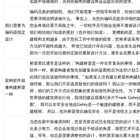
实践中很难做到，否则你最终的建设将远远超出你的需求。
编码员真的很聪明。 他们可能需要一些指导和领导，但他们
需要详细说明该做什么。 事实上，当您向编码员提供详细的
我们需要为
您会将项目置于风险之中。 一些程序员可能会选择不遵循设
编码器指定
他们相信他们知道的更好（也许他们知道）。 更糟糕的是，
设计
建模和文档越多，由于您在工作中所做的投资，您将承诺采用
方法的可能性就越大。 即使已知设计存在问题，也会发生这
因为一旦您开始沿着特定路径重新设计方法，通常会花费太多
桥梁类比通常是这样的：“构建桥梁是一件非常复杂的事情，
软件一样。桥梁构建者预先创建复杂的蓝图然后为这些计划工
此我们也应该做同样的事情。” 如果某人没有建立桥梁和构建
架构软件就
接经验，那么我们不应该质疑他们的假设吗？ 我认识一些物
像构建桥梁
师，他们的工作方式比你想象的更具创造性和进化性。 为了
一样
世界级的建筑师在行动，我强烈建议观看纪录片“Frank Gehr
图”。 我可以非常安全地说Gehry是一个敏捷的建模者，而不
建模师。 所以，也许桥梁类比确实存在，但不是传统主义者
当您在家中装修房间时，您是否曾尝试完全指定您的设计？无
出多少努力，你总会发现沙发处于错误的角度，墙壁艺术不适
毯，等等。你总是需要调整你的设计，有时甚至做出重大改变