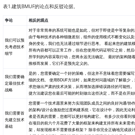
表1.建筑BMUF的论点和反驳论据。
争论
相反的观点
对于非常简单的系统可能也是如此，但对于即使是中等复杂的
由于每种技术的各种细微差别，组件的使用模式不断变化以及
我们可以预
身的变化，我们也无法通过细节进行思考。 看起来您的建筑
先考虑技术
所有内容都可以正常工作，但在您使用代码证明它之前，然后
细节
所学到的内容采取行动，您将永远无法确定。 最好的架构随
推移而发展，它们不是预先定义的。
是的，您需要确定一个好的策略，但这并不意味着您需要编写
我们需要确
细的文档。 使用BDUF方法时，如果您对问题域的了解最少
定最佳技术
求您做出严肃的技术决策，从而增加选择错误路径的可能性。 
战略
捷方法建议您在最后可能的时刻做出这些决定，而不是在开始
您需要一个技术愿景来努力实现团队成员之间的良好沟通/协作
的架构/设计会激励您过度构建系统 - 它在设计中，因此无论
我们需要首
者是否真的需要，您都可以更好地构建它。 有多少次你看到
先建立技术
在项目的前六个月花费了大量的框架来构建支持所有未来需求
基础
架，却发现根本不需要很多框架？ 除非你完全正确地完成设