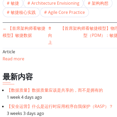
敏捷
Architecture Envisioning
架构构想
敏捷核心实践
Agile Core Practice
书
←
【首席架构师看敏捷
⤊
【首席架构师看敏捷模型】物
模型】敏捷数据
向
型（PDM）：敏
籍
上
遍
Article
Read more
历
链
最新内容
接：
【数据质量】数据质量应该是共享的，而不是拥有的
1 week 4 days ago
【首
【安全运营】什么是运行时应用程序自我保护（RASP）？
席
3 weeks 3 days ago