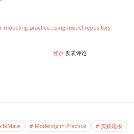
er-modeling-practice-using-model-repository
登录
发表评论
rchiMate
Modeling in Practice
实践建模