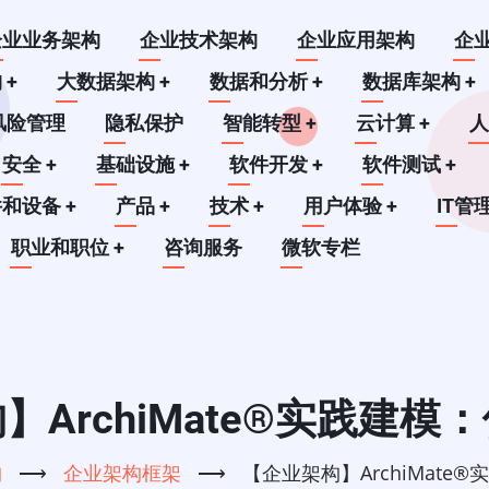
企业业务架构
企业技术架构
企业应用架构
企
构
+
大数据架构
+
数据和分析
+
数据库架构
+
风险管理
隐私保护
智能转型
+
云计算
+
安全
+
基础设施
+
软件开发
+
软件测试
+
件和设备
+
产品
+
技术
+
用户体验
+
IT管
职业和职位
+
咨询服务
微软专栏
】ArchiMate®实践建模
构
⟶
企业架构框架
⟶
【企业架构】ArchiMate