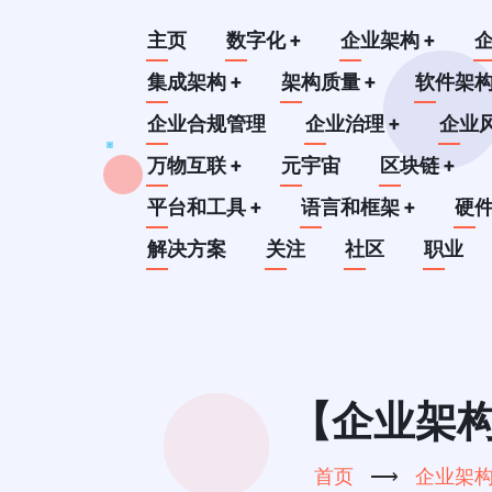
跳
Main
主页
数字化
+
企业架构
+
转
到
集成架构
+
架构质量
+
软件架
navigation
主
企业合规管理
企业治理
+
企业
要
万物互联
+
元宇宙
区块链
+
内
平台和工具
+
语言和框架
+
硬
容
解决方案
关注
社区
职业
【企业架构
首页
⟶
企业架