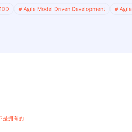
MDD
Agile Model Driven Development
Agil
不是拥有的