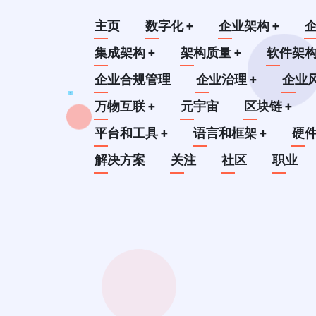
跳
Main
主页
数字化
+
企业架构
+
转
到
集成架构
+
架构质量
+
软件架
navigation
主
企业合规管理
企业治理
+
企业
要
万物互联
+
元宇宙
区块链
+
内
平台和工具
+
语言和框架
+
硬
容
解决方案
关注
社区
职业