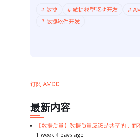
席
敏捷
敏捷模型驱动开发
A
架
敏捷软件开发
构
师
看
敏
捷
模
型】
订阅 AMDD
从
这
最新内容
里
开
始：
【数据质量】数据质量应该是共享的，而
敏
1 week 4 days ago