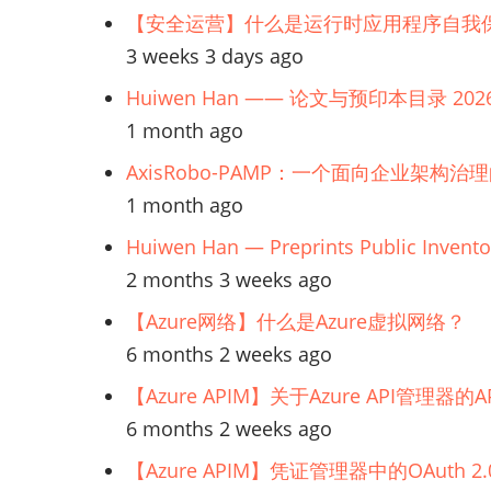
捷
【安全运营】什么是运行时应用程序自我保
模
3 weeks 3 days ago
型
Huiwen Han —— 论文与预印本目录 202
驱
1 month ago
动
AxisRobo-PAMP：一个面向企业架构治
开
1 month ago
发
（AMDD）：
Huiwen Han — Preprints Public Invento
扩
2 months 3 weeks ago
展
【Azure网络】什么是Azure虚拟网络？
敏
6 months 2 weeks ago
捷
【Azure APIM】关于Azure API管理
软
6 months 2 weeks ago
件
【Azure APIM】凭证管理器中的OAuth
开