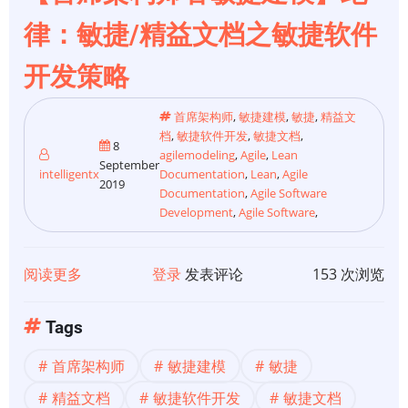
律：敏捷/精益文档之敏捷软件
开发策略
首席架构师
,
敏捷建模
,
敏捷
,
精益文
档
,
敏捷软件开发
,
敏捷文档
,
8
agilemodeling
,
Agile
,
Lean
September
intelligentx
Documentation
,
Lean
,
Agile
2019
Documentation
,
Agile Software
Development
,
Agile Software
,
阅读更多
关
登录
发表评论
153 次浏览
于
【首
Tags
席
首席架构师
敏捷建模
敏捷
架
构
精益文档
敏捷软件开发
敏捷文档