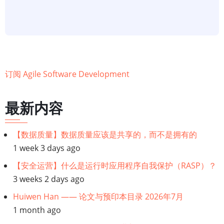
捷
模
型】
从
这
里
订阅 Agile Software Development
开
始：
最新内容
敏
捷
【数据质量】数据质量应该是共享的，而不是拥有的
模
1 week 3 days ago
型
【安全运营】什么是运行时应用程序自我保护（RASP）？
驱
3 weeks 2 days ago
动
开
Huiwen Han —— 论文与预印本目录 2026年7月
发
1 month ago
（AMDD）：