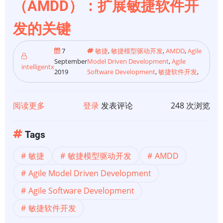
（AMDD）：扩展敏捷软件开
软
发的关键
件
开
7
敏捷
,
敏捷模型驱动开发
,
AMDD
,
Agile
发
September
Model Driven Development
,
Agile
策
intelligentx
2019
Software Development
,
敏捷软件开发
,
略
阅读更多
关
登录
发表评论
248 次浏览
于
【首
Tags
席
敏捷
敏捷模型驱动开发
AMDD
架
构
Agile Model Driven Development
师
Agile Software Development
看
敏捷软件开发
敏