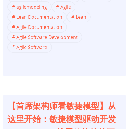
师
agilemodeling
Agile
看
Lean Documentation
Lean
敏
Agile Documentation
捷
建
Agile Software Development
模】
Agile Software
纪
律：
敏
捷/
精
益
文
【首席架构师看敏捷模型】从
档
之
这里开始：敏捷模型驱动开发
敏
捷