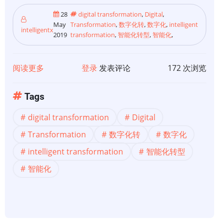
28
digital transformation
,
Digital
,
May
Transformation
,
数字化转
,
数字化
,
intelligent
intelligentx
2019
transformation
,
智能化转型
,
智能化
,
阅读更多
关
登录
发表评论
172 次浏览
于
【数
Tags
字
digital transformation
Digital
化
转
Transformation
数字化转
数字化
型】
intelligent transformation
智能化转型
数
智能化
字
化
转
型