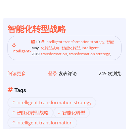
指
南
-
智能化转型战略
第
2
19
intelligent transformation strategy
,
智能
部
May
化转型战略
,
智能化转型
,
intelligent
分，
intelligentx
2019
transformation
,
transformation strategy
,
框
架
阅读更多
关
登录
发表评论
249 次浏览
和
于
文
智
化
Tags
能
intelligent transformation strategy
化
转
智能化转型战略
智能化转型
型
intelligent transformation
战