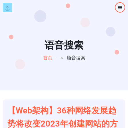
跳
转
到
主
要
内
语音搜索
容
首页
⟶
语音搜索
【Web架构】36种网络发展趋
势将改变2023年创建网站的方