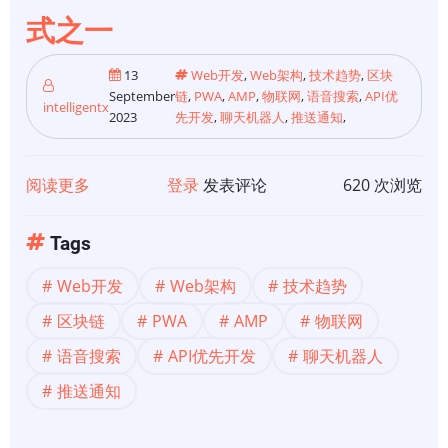
式之一
13
Web开发
,
Web架构
,
技术趋势
,
区块
September
链
,
PWA
,
AMP
,
物联网
,
语音搜索
,
API优
intelligentx
2023
先开发
,
聊天机器人
,
推送通知
,
阅读更多
关
登录
发表评论
620 次浏览
于
【Web
Tags
架
Web开发
Web架构
技术趋势
构】
36
区块链
PWA
AMP
物联网
种
语音搜索
API优先开发
聊天机器人
网
推送通知
络
发