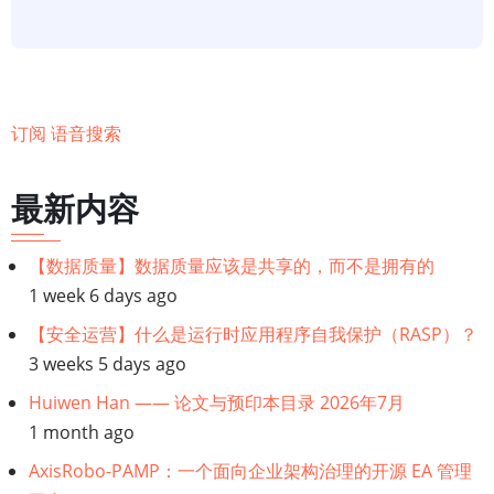
展
趋
势
将
改
订阅 语音搜索
变
2023
最新内容
年
创
【数据质量】数据质量应该是共享的，而不是拥有的
建
1 week 6 days ago
网
【安全运营】什么是运行时应用程序自我保护（RASP）？
站
3 weeks 5 days ago
的
方
Huiwen Han —— 论文与预印本目录 2026年7月
式
1 month ago
之
AxisRobo-PAMP：一个面向企业架构治理的开源 EA 管理
一