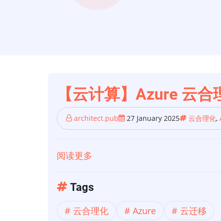
【云计算】Azure 云合
architect.pub
27 January 2025
云合理化
,
阅读更多
关
于
【云
Tags
计
云合理化
Azure
云迁移
算】