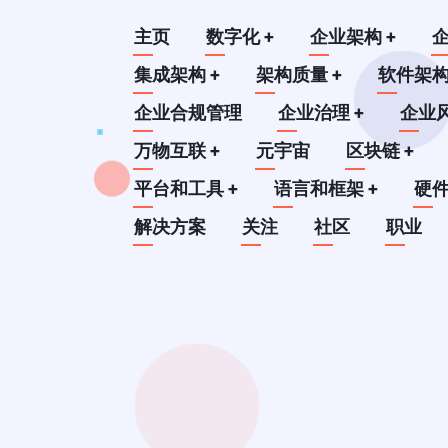
跳
Main
主页
数字化
+
企业架构
+
转
到
集成架构
+
架构质量
+
软件架
navigation
主
企业合规管理
企业治理
+
企业
要
万物互联
+
元宇宙
区块链
+
内
平台和工具
+
语言和框架
+
硬
容
解决方案
关注
社区
职业