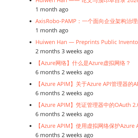
Huiwen Han —— 论文与预印本目录 202
1 month ago
AxisRobo-PAMP：一个面向企业架构治
1 month ago
Huiwen Han — Preprints Public Invento
2 months 3 weeks ago
【Azure网络】什么是Azure虚拟网络？
6 months 2 weeks ago
【Azure APIM】关于Azure API管理
6 months 2 weeks ago
【Azure APIM】凭证管理器中的OAuth
6 months 2 weeks ago
【Azure APIM】使用虚拟网络保护Azur
6 months 2 weeks ago