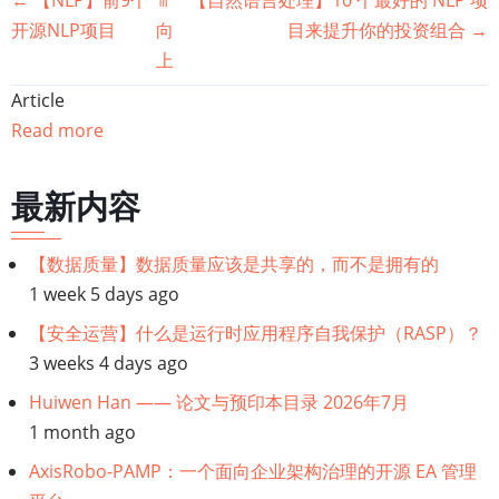
书
开源NLP项目
向
目来提升你的投资组合
→
籍
上
遍
Article
Read more
历
链
最新内容
接：
【数据质量】数据质量应该是共享的，而不是拥有的
1 week 5 days ago
【自
【安全运营】什么是运行时应用程序自我保护（RASP）？
然
3 weeks 4 days ago
Huiwen Han —— 论文与预印本目录 2026年7月
语
1 month ago
言】
AxisRobo-PAMP：一个面向企业架构治理的开源 EA 管理