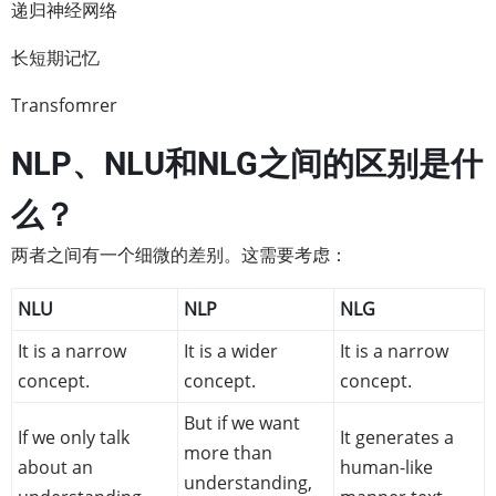
递归神经网络
长短期记忆
Transfomrer
NLP、NLU和NLG之间的区别是什
么？
两者之间有一个细微的差别。这需要考虑：
NLU
NLP
NLG
It is a narrow
It is a wider
It is a narrow
concept.
concept.
concept.
But if we want
If we only talk
It generates a
more than
about an
human-like
understanding,