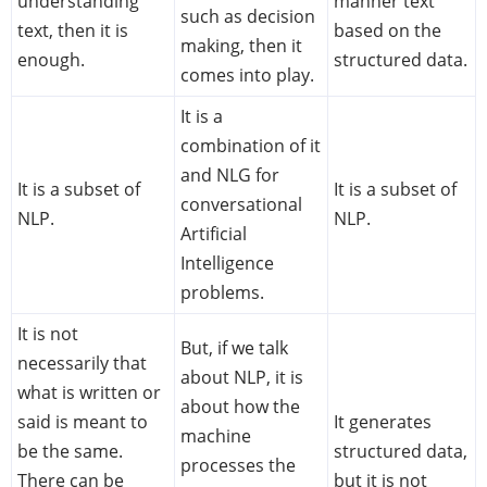
understanding
manner text
such as decision
text, then it is
based on the
making, then it
enough.
structured data.
comes into play.
It is a
combination of it
and NLG for
It is a subset of
It is a subset of
conversational
NLP.
NLP.
Artificial
Intelligence
problems.
It is not
But, if we talk
necessarily that
about NLP, it is
what is written or
about how the
said is meant to
It generates
machine
be the same.
structured data,
processes the
There can be
but it is not