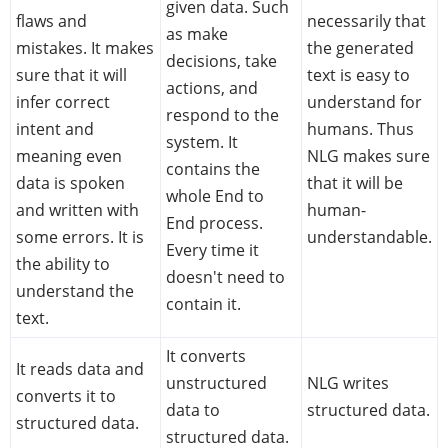
given data. Such
flaws and
necessarily that
as make
mistakes. It makes
the generated
decisions, take
sure that it will
text is easy to
actions, and
infer correct
understand for
respond to the
intent and
humans. Thus
system. It
meaning even
NLG makes sure
contains the
data is spoken
that it will be
whole End to
and written with
human-
End process.
some errors. It is
understandable.
Every time it
the ability to
doesn't need to
understand the
contain it.
text.
It converts
It reads data and
unstructured
NLG writes
converts it to
data to
structured data.
structured data.
structured data.