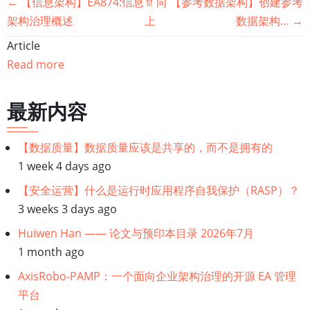
书
←
【信息架构】EA874:信息
⤊
向
【参考数据架构】创建参考
架构治理概述
上
数据架构…
→
籍
Article
遍
Read more
历
最新内容
链
【数据质量】数据质量应该是共享的，而不是拥有的
接：
1 week 4 days ago
【分
【安全运营】什么是运行时应用程序自我保护（RASP）？
3 weeks 3 days ago
析
Huiwen Han —— 论文与预印本目录 2026年7月
1 month ago
应
AxisRobo-PAMP：一个面向企业架构治理的开源 EA 管理
用】
平台