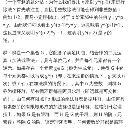
（一个有趣的题外话：为什么我们要用 x 乘以 y^(p-2) 来进行
除法？首先请注意，直接用整数除法可能会得到非整数值：
例如 1/2。费马小定理指出，对于 p 阶素域中的任何 y，y^p
= y。由此我们可以看出 y^(p-1)*y= y，这意味着 y^(p-1)=1，
这反过来又表明 y^(p-2)*y = 1，这表明 y^(p-2) 是 y 的
逆。）
群：群是一个集合 G，它配备了满足闭包、结合律的二元运
算（加法或乘法），具有单位元 e，并且每个元素都有一个
逆元。如果存在一个元素 g∈G（称为生成元），使得 G 中的
每个元素都可以写成 g^n（即，在乘法群的情况下，g 乘以 n
次）或 n⋅g（在加法群的情况下），其中 n 为整数，则群 G
称为循环群。所有循环群都是阿贝尔群（即运算是可交换
的）。由任何有限域 Fp 形成的乘法群都是循环群。由任何具
有素数阶的有限域形成的加法群也是循环群。拉格朗日定理
指出，如果 G 是有限群，而 H 是 G 的子群，则 H 的阶（元
素数）整除 G 的阶。该定理还表明，任何素数阶群都是循环