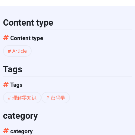
Content type
Content type
Article
Tags
Tags
理解零知识
密码学
category
category