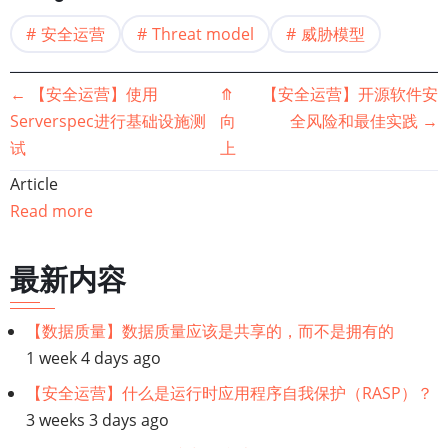
安全运营
Threat model
威胁模型
书
←
【安全运营】使用
⤊
【安全运营】开源软件安
Serverspec进行基础设施测
向
全风险和最佳实践
→
籍
试
上
遍
Article
Read more
历
链
最新内容
接：
【数据质量】数据质量应该是共享的，而不是拥有的
1 week 4 days ago
【安
【安全运营】什么是运行时应用程序自我保护（RASP）？
全
3 weeks 3 days ago