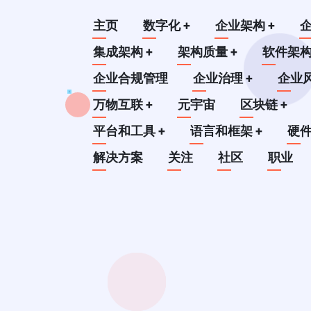
跳
Main
主页
数字化
+
企业架构
+
转
到
集成架构
+
架构质量
+
软件架
navigation
主
企业合规管理
企业治理
+
企业
要
万物互联
+
元宇宙
区块链
+
内
平台和工具
+
语言和框架
+
硬
容
解决方案
关注
社区
职业