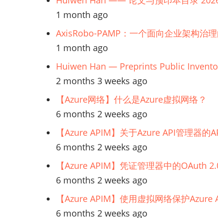
Huiwen Han —— 论文与预印本目录 202
1 month ago
AxisRobo-PAMP：一个面向企业架构治
1 month ago
Huiwen Han — Preprints Public Invento
2 months 3 weeks ago
【Azure网络】什么是Azure虚拟网络？
6 months 2 weeks ago
【Azure APIM】关于Azure API管理
6 months 2 weeks ago
【Azure APIM】凭证管理器中的OAuth
6 months 2 weeks ago
【Azure APIM】使用虚拟网络保护Azur
6 months 2 weeks ago