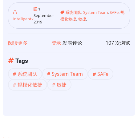
1
系统团队
,
System Team
,
SAFe
,
规
September
intelligentx
模化敏捷
,
敏捷
,
2019
阅读更多
关
登录
发表评论
107 次浏览
于
【规
Tags
模
系统团队
System Team
SAFe
化
敏
规模化敏捷
敏捷
捷】
SAFe:
系
统
团
队