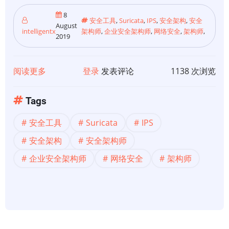
8
安全工具
,
Suricata
,
IPS
,
安全架构
,
安全
August
intelligentx
架构师
,
企业安全架构师
,
网络安全
,
架构师
,
2019
阅读更多
关
登录
发表评论
1138 次浏览
于
【安
Tags
全
安全工具
Suricata
IPS
工
具】
安全架构
安全架构师
Suricata
企业安全架构师
网络安全
架构师
完
整
的
功
能