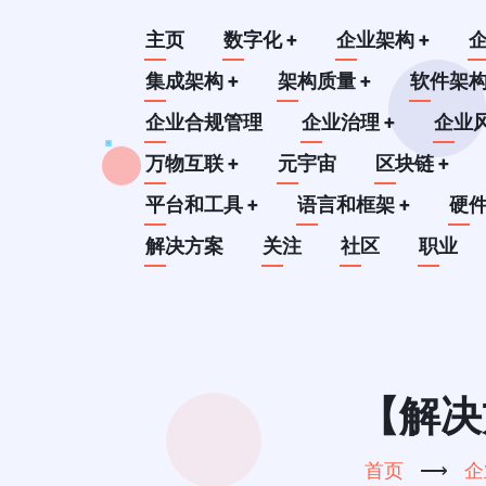
跳
Main
主页
数字化
+
企业架构
+
转
到
集成架构
+
架构质量
+
软件架
navigation
主
企业合规管理
企业治理
+
企业
要
万物互联
+
元宇宙
区块链
+
内
平台和工具
+
语言和框架
+
硬
容
解决方案
关注
社区
职业
【解决
首页
⟶
企