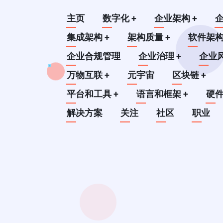
跳
Main
主页
数字化
+
企业架构
+
转
到
集成架构
+
架构质量
+
软件架
navigation
主
企业合规管理
企业治理
+
企业
要
万物互联
+
元宇宙
区块链
+
内
平台和工具
+
语言和框架
+
硬
容
解决方案
关注
社区
职业