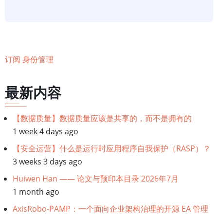
通
过
UMM
学
订阅 身份管理
习
身
最新内容
份
和
访
【数据质量】数据质量应该是共享的，而不是拥有的
问
1 week 4 days ago
管
【安全运营】什么是运行时应用程序自我保护（RASP）？
理
3 weeks 3 days ago
系
Huiwen Han —— 论文与预印本目录 2026年7月
统
1 month ago
AxisRobo-PAMP：一个面向企业架构治理的开源 EA 管理