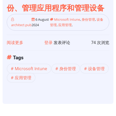
份、管理应用程序和管理设备
6 August
Microsoft Intune
,
身份管理
,
设备
architect.pub
2024
管理
,
应用管理
,
阅读更多
关
登录
发表评论
74 次浏览
于
【Microsoft
Tags
Intune】
Microsoft Intune
身份管理
设备管理
Microsoft
Intune
应用管理
安
全
地
管
理