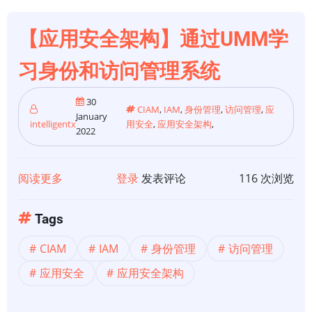
身
份、
【应用安全架构】通过UMM学
管
理
习身份和访问管理系统
应
用
30
CIAM
,
IAM
,
身份管理
,
访问管理
,
应
January
程
intelligentx
用安全
,
应用安全架构
,
2022
序
和
管
阅读更多
关
登录
发表评论
116 次浏览
理
于
设
【应
Tags
备
用
CIAM
IAM
身份管理
访问管理
安
全
应用安全
应用安全架构
架
构】