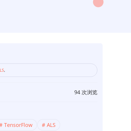
LS
,
94 次浏览
TensorFlow
ALS