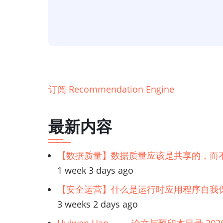
习】
使
用
TensorFlow
构
建
订阅 Recommendation Engine
RNN
推
最新内容
荐
引
【数据质量】数据质量应该是共享的，而
擎
1 week 3 days ago
【安全运营】什么是运行时应用程序自我保
3 weeks 2 days ago