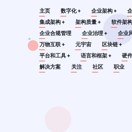
跳
Main
主页
数字化
+
企业架构
+
转
到
集成架构
+
架构质量
+
软件架
navigation
主
企业合规管理
企业治理
+
企业
要
万物互联
+
元宇宙
区块链
+
内
平台和工具
+
语言和框架
+
硬
容
解决方案
关注
社区
职业