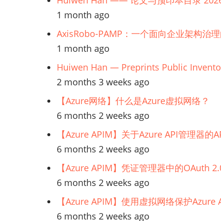
Huiwen Han —— 论文与预印本目录 202
1 month ago
AxisRobo-PAMP：一个面向企业架构治
1 month ago
Huiwen Han — Preprints Public Invento
2 months 3 weeks ago
【Azure网络】什么是Azure虚拟网络？
6 months 2 weeks ago
【Azure APIM】关于Azure API管理
6 months 2 weeks ago
【Azure APIM】凭证管理器中的OAuth
6 months 2 weeks ago
【Azure APIM】使用虚拟网络保护Azur
6 months 2 weeks ago