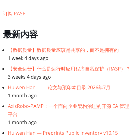
现
在
订阅 RASP
的
HAST
最新内容
如
何
【数据质量】数据质量应该是共享的，而不是拥有的
增
1 week 4 days ago
强
应
【安全运营】什么是运行时应用程序自我保护（RASP）？
用
3 weeks 4 days ago
程
Huiwen Han —— 论文与预印本目录 2026年7月
序
1 month ago
安
AxisRobo-PAMP：一个面向企业架构治理的开源 EA 管理
全
平台
性
1 month ago
Huiwen Han — Preprints Public Inventory v10.15