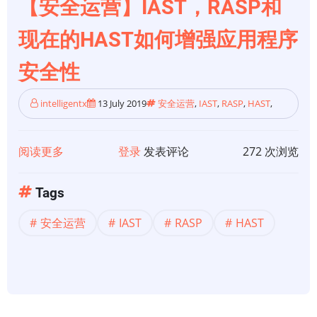
【安全运营】IAST，RASP和
用
程
现在的HAST如何增强应用程序
序
安全性
自
我
intelligentx
13 July 2019
安全运营
,
IAST
,
RASP
,
HAST
,
保
护
（RASP）？
阅读更多
关
登录
发表评论
272 次浏览
于
【安
Tags
全
安全运营
IAST
RASP
HAST
运
营】
IAST，
RASP
和