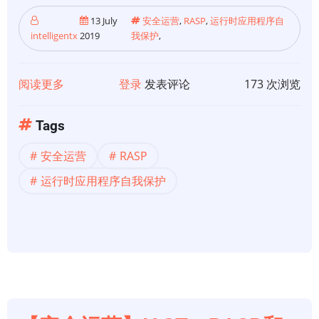
13 July
安全运营
,
RASP
,
运行时应用程序自
intelligentx
2019
我保护
,
阅读更多
关
登录
发表评论
173 次浏览
于
【安
Tags
全
安全运营
RASP
运
营】
运行时应用程序自我保护
什
么
是
运
行
时
应