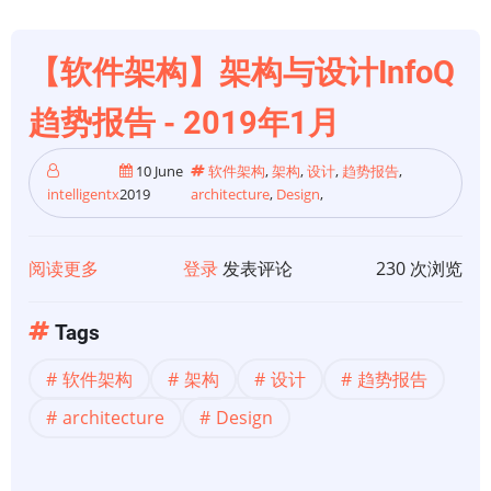
势
报
【软件架构】架构与设计InfoQ
告
趋势报告 - 2019年1月
10 June
软件架构
,
架构
,
设计
,
趋势报告
,
intelligentx
2019
architecture
,
Design
,
阅读更多
关
登录
发表评论
230 次浏览
于
【软
Tags
件
软件架构
架构
设计
趋势报告
架
构】
architecture
Design
架
构