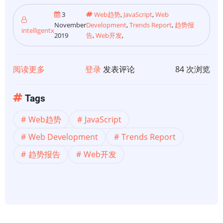
3
Web趋势
,
JavaScript
,
Web
November
Development
,
Trends Report
,
趋势报
intelligentx
2019
告
,
Web开发
,
阅读更多
关
登录
发表评论
84 次浏览
于
【Web
Tags
趋
Web趋势
JavaScript
势】
JavaScript
Web Development
Trends Report
和
趋势报告
Web开发
Web
开
发
InfoQ
趋