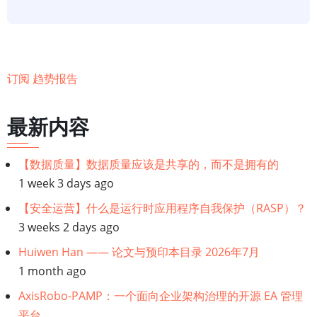
与
设
计
InfoQ
订阅 趋势报告
趋
势
最新内容
报
告
-
【数据质量】数据质量应该是共享的，而不是拥有的
2019
1 week 3 days ago
年
【安全运营】什么是运行时应用程序自我保护（RASP）？
1
3 weeks 2 days ago
月
Huiwen Han —— 论文与预印本目录 2026年7月
1 month ago
AxisRobo-PAMP：一个面向企业架构治理的开源 EA 管理
平台