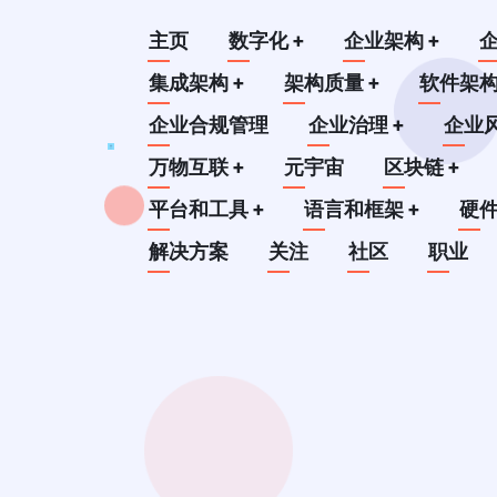
跳
Main
主页
数字化
+
企业架构
+
转
到
集成架构
+
架构质量
+
软件架
navigation
主
企业合规管理
企业治理
+
企业
要
万物互联
+
元宇宙
区块链
+
内
平台和工具
+
语言和框架
+
硬
容
解决方案
关注
社区
职业