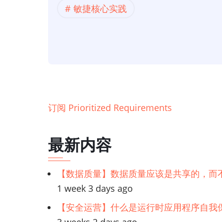
敏捷核心实践
构
师
看
敏
捷
建
模】
订阅 Prioritized Requirements
敏
捷
最新内容
核
心
实
【数据质量】数据质量应该是共享的，而
践:
1 week 3 days ago
按
【安全运营】什么是运行时应用程序自我保
优