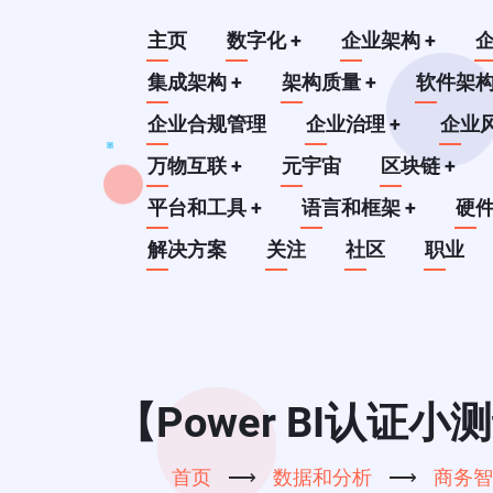
跳
Main
主页
数字化
+
企业架构
+
转
到
集成架构
+
架构质量
+
软件架
navigation
主
企业合规管理
企业治理
+
企业
要
万物互联
+
元宇宙
区块链
+
内
平台和工具
+
语言和框架
+
硬
容
解决方案
关注
社区
职业
【Power BI认证小测
首页
⟶
数据和分析
⟶
商务智