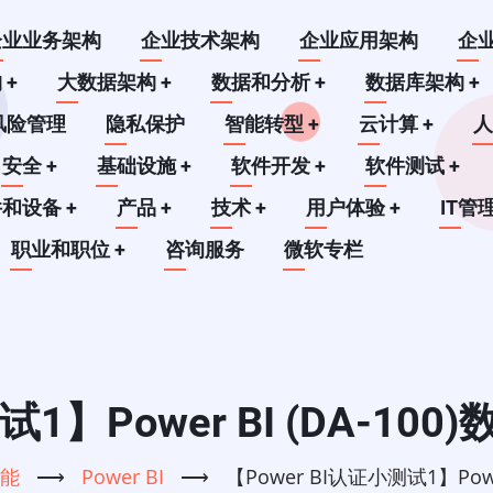
企业业务架构
企业技术架构
企业应用架构
企
构
+
大数据架构
+
数据和分析
+
数据库架构
+
风险管理
隐私保护
智能转型
+
云计算
+
安全
+
基础设施
+
软件开发
+
软件测试
+
件和设备
+
产品
+
技术
+
用户体验
+
IT管
职业和职位
+
咨询服务
微软专栏
试1】Power BI (DA-100
能
⟶
Power BI
⟶
【Power BI认证小测试1】Powe