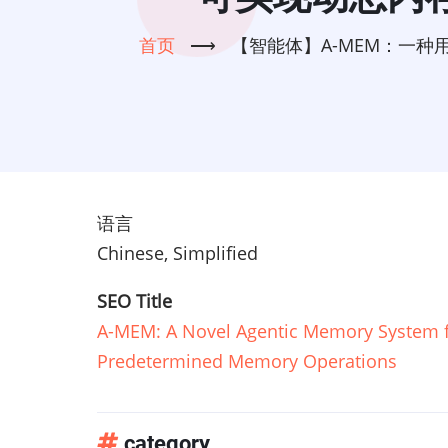
首页
⟶
【智能体】A-MEM：一
语言
Chinese, Simplified
SEO Title
A-MEM: A Novel Agentic Memory System fo
Predetermined Memory Operations
category