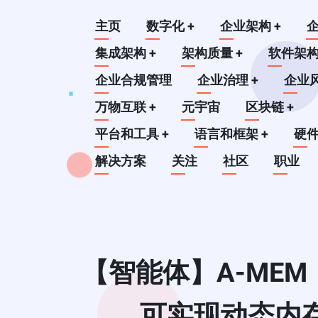
跳
Main
主页
数字化
+
企业架构
+
转
到
集成架构
+
架构质量
+
软件架
navigation
主
企业合规管理
企业治理
+
企业
要
万物互联
+
元宇宙
区块链
+
内
平台和工具
+
语言和框架
+
硬
容
解决方案
关注
社区
职业
【智能体】A-ME
可实现动态内