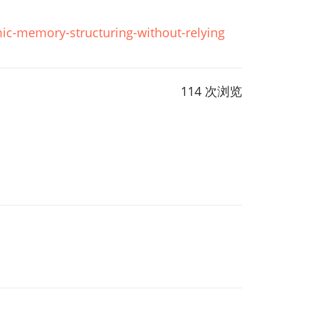
ic-memory-structuring-without-relying
114 次浏览