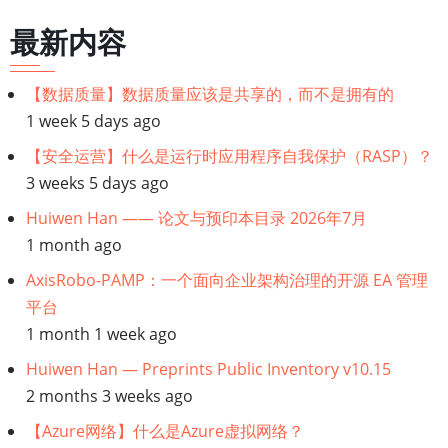
治
最新内容
理
的
【数据质量】数据质量应该是共享的，而不是拥有的
开
1 week 5 days ago
源
EA
【安全运营】什么是运行时应用程序自我保护（RASP）？
管
3 weeks 5 days ago
理
Huiwen Han —— 论文与预印本目录 2026年7月
平
1 month ago
台
AxisRobo-PAMP：一个面向企业架构治理的开源 EA 管理
平台
1 month 1 week ago
Huiwen Han — Preprints Public Inventory v10.15
2 months 3 weeks ago
【Azure网络】什么是Azure虚拟网络？