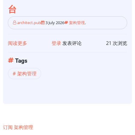
台
architect.pub
3 July 2026
架构管理
,
阅读更多
关
登录
发表评论
21 次浏览
于
AxisRobo-
Tags
PAMP：
架构管理
一
个
面
向
企
业
架
订阅 架构管理
构