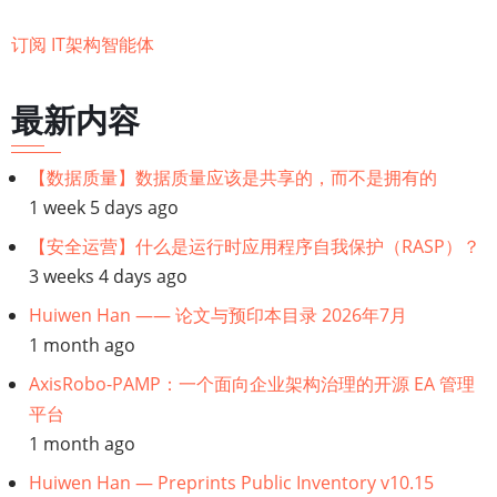
言
订阅 IT架构智能体
系
列
软
最新内容
件
和
【数据质量】数据质量应该是共享的，而不是拥有的
企
1 week 5 days ago
业
【安全运营】什么是运行时应用程序自我保护（RASP）？
架
3 weeks 4 days ago
构
Huiwen Han —— 论文与预印本目录 2026年7月
智
1 month ago
能
助
AxisRobo-PAMP：一个面向企业架构治理的开源 EA 管理
手
平台
1 month ago
Huiwen Han — Preprints Public Inventory v10.15