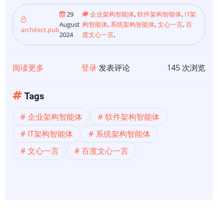
29
企业架构智能体
,
软件架构智能体
,
IT架
August
构智能体
,
系统架构智能体
,
文心一言
,
百
architect.pub
2024
度文心一言
,
阅读更多
关
登录
发表评论
145 次浏览
于
【开
Tags
发
企业架构智能体
软件架构智能体
智
能
IT架构智能体
系统架构智能体
体】
文心一言
百度文心一言
百
度
文
心
一