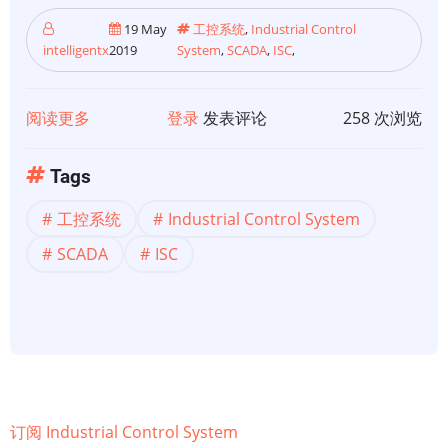
19 May
工控系统
,
Industrial Control
intelligentx
2019
System
,
SCADA
,
ISC
,
阅读更多
关
登录
发表评论
258 次浏览
于
【工
Tags
控
工控系统
Industrial Control System
系
统】
SCADA
ISC
工
控
系
统
SCADA
系
订阅 Industrial Control System
统