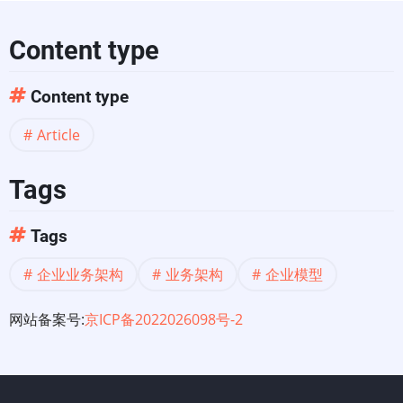
功
完
Content type
成
Content type
合
Article
并，
Tags
收
Tags
购
企业业务架构
业务架构
企业模型
或
网站备案号:
京ICP备2022026098号-2
剥
离