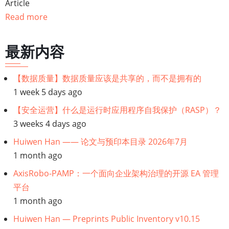
遍
Article
Read more
历
链
最新内容
接：
【数据质量】数据质量应该是共享的，而不是拥有的
1 week 5 days ago
【生
【安全运营】什么是运行时应用程序自我保护（RASP）？
成
3 weeks 4 days ago
Huiwen Han —— 论文与预印本目录 2026年7月
型
1 month ago
人
AxisRobo-PAMP：一个面向企业架构治理的开源 EA 管理
平台
工
1 month ago
智
Huiwen Han — Preprints Public Inventory v10.15