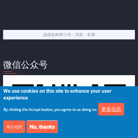
超级架构师小号：加群，私聊
微信公众号
We use cookies on this site to enhance your user
experience
更多信息
By clicking the Accept button, you agree to us doing so.
Accept
No, thanks