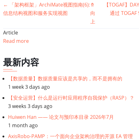
书
←
「架构框架」ArchiMate视图指南(6):
⤊
【TOGAF】DA
信息结构视图和服务实现视图
向
通过 TOGAF
籍
上
遍
Article
Read more
历
链
最新内容
接：
【数据质量】数据质量应该是共享的，而不是拥有的
1 week 3 days ago
「架
【安全运营】什么是运行时应用程序自我保护（RASP）？
构
3 weeks 3 days ago
Huiwen Han —— 论文与预印本目录 2026年7月
框
1 month ago
架」
AxisRobo-PAMP：一个面向企业架构治理的开源 EA 管理