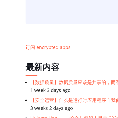
试】
如
何
以
正
确
订阅 encrypted apps
的
方
最新内容
式
测
【数据质量】数据质量应该是共享的，而
试
1 week 3 days ago
加
密
【安全运营】什么是运行时应用程序自我保
的
3 weeks 2 days ago
应