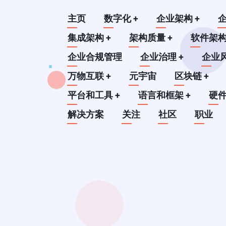
跳
Main
主页
数字化
+
企业架构
+
转
到
集成架构
+
架构质量
+
软件架
navigation
主
企业合规管理
企业治理
+
企业
要
万物互联
+
元宇宙
区块链
+
内
平台和工具
+
语言和框架
+
硬
容
解决方案
关注
社区
职业