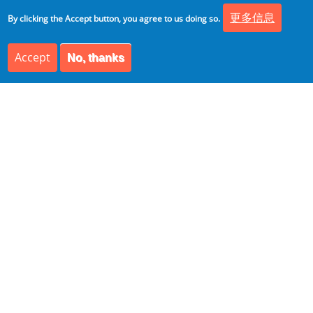
【Azure APIM】将Azure API管理实例部署到虚拟网络-内
更多信息
By clicking the Accept button, you agree to us doing so.
部模式
6 months 2 weeks ago
Accept
No, thanks
网站备案号:
京ICP备2022026098号-2
友情链接
CPO宝典
全球IT瞭望
开发者开聊