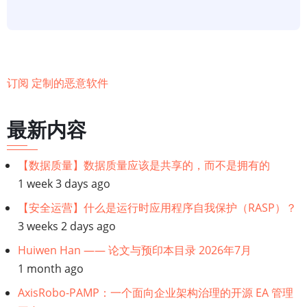
可
帮
助
您
在
订阅 定制的恶意软件
2022
年
最新内容
集
中
【数据质量】数据质量应该是共享的，而不是拥有的
您
1 week 3 days ago
的
【安全运营】什么是运行时应用程序自我保护（RASP）？
Web
3 weeks 2 days ago
应
用
Huiwen Han —— 论文与预印本目录 2026年7月
安
1 month ago
全
AxisRobo-PAMP：一个面向企业架构治理的开源 EA 管理
资