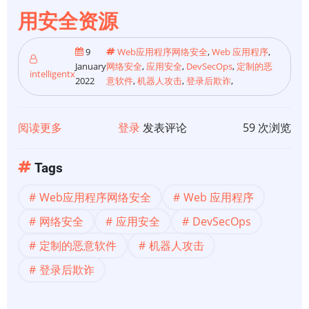
用安全资源
9
Web应用程序网络安全
,
Web 应用程序
,
January
网络安全
,
应用安全
,
DevSecOps
,
定制的恶
intelligentx
2022
意软件
,
机器人攻击
,
登录后欺诈
,
阅读更多
关
登录
发表评论
59 次浏览
于
【应
Tags
用
Web应用程序网络安全
Web 应用程序
安
全】
网络安全
应用安全
DevSecOps
5
定制的恶意软件
机器人攻击
个
登录后欺诈
预
测