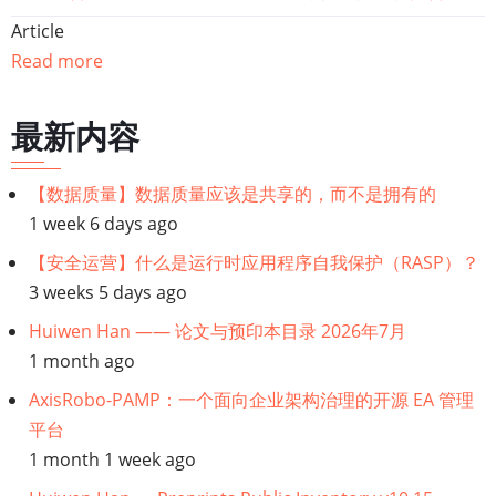
Article
籍
Read more
遍
最新内容
历
链
【数据质量】数据质量应该是共享的，而不是拥有的
1 week 6 days ago
接：
【安全运营】什么是运行时应用程序自我保护（RASP）？
数
3 weeks 5 days ago
Huiwen Han —— 论文与预印本目录 2026年7月
字
1 month ago
化
AxisRobo-PAMP：一个面向企业架构治理的开源 EA 管理
平台
转
1 month 1 week ago