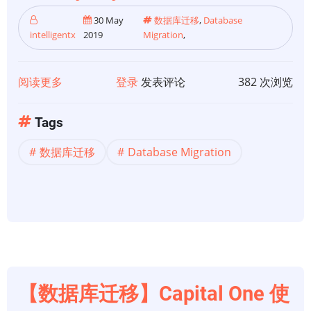
30 May
数据库迁移
,
Database
intelligentx
2019
Migration
,
阅读更多
关
登录
发表评论
382 次浏览
于
【数
Tags
据
数据库迁移
Database Migration
库
迁
移】
在
大
型
项
目
【数据库迁移】Capital One 使
中