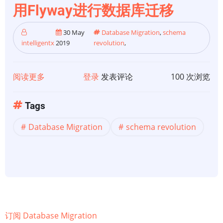
用Flyway进行数据库迁移
使
用
30 May
Database Migration
,
schema
Flyway
intelligentx
2019
revolution
,
进
行
阅读更多
关
登录
发表评论
100 次浏览
数
于
据
【数
库
Tags
据
迁
Database Migration
schema revolution
库
移
迁
移】
Capital
One
使
用
订阅 Database Migration