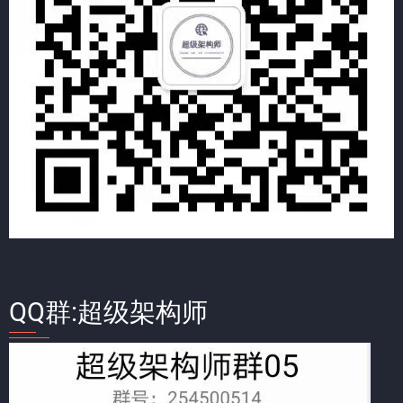
QQ群:超级架构师