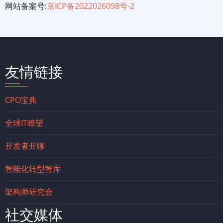
网站备案号:
京ICP备2022026098号-2
友情链接
CPO宝典
全球IT瞭望
开发者开聊
智能化转型智库
架构师研究会
社交媒体