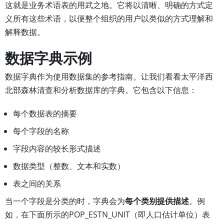
这就是业务术语表的用武之地。它将以清晰、明确的方式定
义所有这些术语，以便整个组织的用户以类似的方式理解和
解释数据。
数据字典示例
数据字典作为使用数据集的参考指南。让我们看看太平洋西
北部森林清查和分析数据库的字典。它包含以下信息：
每个数据表的摘要
每个字段的名称
字段内容的较长形式描述
数据类型（整数、文本和实数）
表之间的关系
当一个字段是分类的时，字典会为
每个类别提供描述
。例
如，在下面所示的POP_ESTN_UNIT（即人口估计单位）表