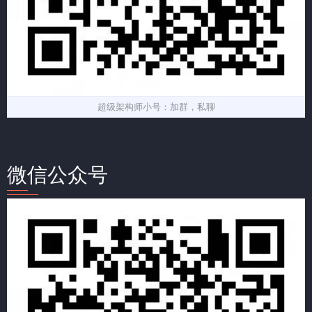
超级架构师小号：加群，私聊
微信公众号