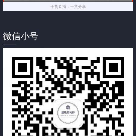
干货直播，干货分享
微信小号