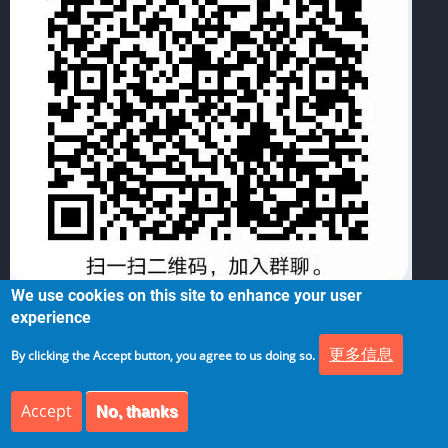
We use cookies on this site to enhance your user
experience
Tags
更多信息
By clicking the Accept button, you agree to us doing so.
Tags
Accept
No, thanks
RAG架构
LLM架构
LLMOps