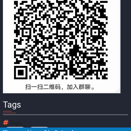
Tags
Tags