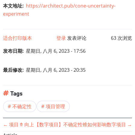
本文地址
https://architect.pub/cone-uncertainty-
experiment
适合打印版本
登录
发表评论
63 次浏览
发布日期
星期日, 八月 6, 2023 - 17:56
最后修改
星期日, 八月 6, 2023 - 20:35
Tags
不确定性
项目管理
书
←
项目
⤊
向上
【数字项目】不确定性锥如何影响数字项目
→