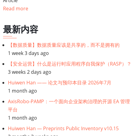
Article
籍
Read more
遍
最新内容
历
链
【数据质量】数据质量应该是共享的，而不是拥有的
1 week 3 days ago
接：
【安全运营】什么是运行时应用程序自我保护（RASP）？
【不
3 weeks 2 days ago
Huiwen Han —— 论文与预印本目录 2026年7月
确
1 month ago
定
AxisRobo-PAMP：一个面向企业架构治理的开源 EA 管理
平台
性】
1 month ago
不
Huiwen Han — Preprints Public Inventory v10.15