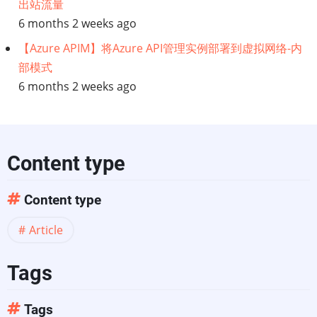
出站流量
6 months 2 weeks ago
【Azure APIM】将Azure API管理实例部署到虚拟网络-内
部模式
6 months 2 weeks ago
Content type
Content type
Article
Tags
Tags