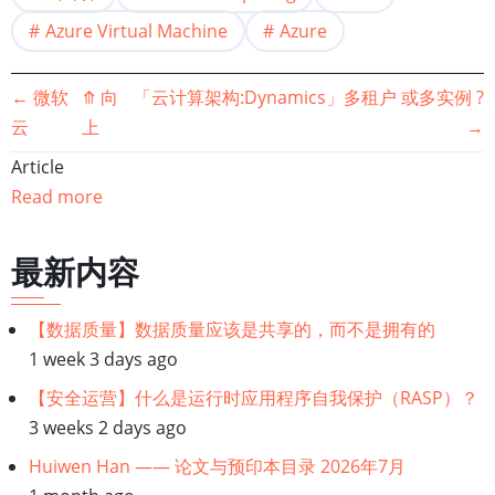
Azure Virtual Machine
Azure
书
←
微软
⤊
向
「云计算架构:Dynamics」多租户 或多实例 ?
云
上
→
籍
Article
遍
Read more
历
最新内容
链
【数据质量】数据质量应该是共享的，而不是拥有的
接：
1 week 3 days ago
「云
【安全运营】什么是运行时应用程序自我保护（RASP）？
3 weeks 2 days ago
计
Huiwen Han —— 论文与预印本目录 2026年7月