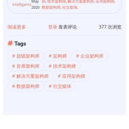
May
师
,
技术架构师
,
解决方案架构师
,
应用架构师
,
intelligentx
2020
数据架构师
,
社交媒体
,
阅读更多
关
登录
发表评论
377 次浏览
于
关
Tags
注
超级架构师
架构师
企业架构师
和
交
首席架构师
技术架构师
流
解决方案架构师
应用架构师
数据架构师
社交媒体