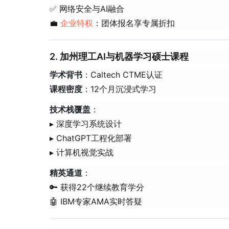
✅ 网络安全与AI融合
💼
企业特权
：团体报名享专属折扣
2. 加州理工AI与机器学习硕士课程
​学术背书​
​：Caltech CTME认证
​课程密度​
​：12个月沉浸式学习
​技术栈覆盖​
​：
▸ 深度学习系统设计
▸ ChatGPT工程化部署
▸ 计算机视觉实战
​精英通道​
​：
🔑 获得22个继续教育学分
🤖 IBM专家AMA实时答疑