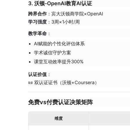
3. 沃顿-OpenAI教育AI认证
​跨界合作​
​：宾大沃顿商学院×OpenAI
​学习强度​
​：3周×1小时/周
​教学革命​
​：
AI赋能的个性化评估体系
学术诚信守护方案
课堂互动效率提升300%
​认证价值​
​：
📜 双认证证书（沃顿+Coursera）
免费vs付费认证决策矩阵
维度