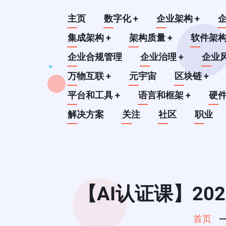
跳
Main
主页
数字化
+
企业架构
+
转
到
集成架构
+
架构质量
+
软件架
navigation
主
企业合规管理
企业治理
+
企业
要
万物互联
+
元宇宙
区块链
+
内
平台和工具
+
语言和框架
+
硬
容
解决方案
关注
社区
职业
【AI认证课】2
首页