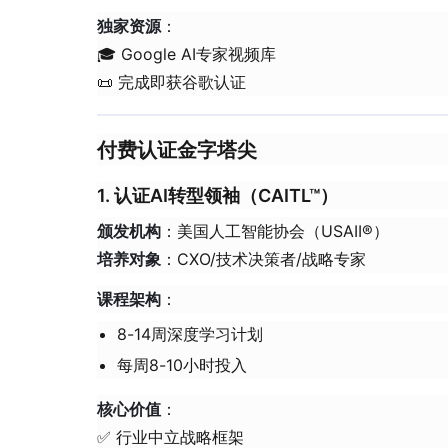
​独家资源​
​：
🎓 Google AI专家视频库
📜 完成即获谷歌认证
付费认证金字塔尖
1. 认证AI转型领袖（CAITL™）
​颁发机构​
​：美国人工智能协会（USAII®）
​培养对象​
​：CXO/技术决策者/战略专家
​课程架构​
​：
8-14周深度学习计划
每周8-10小时投入
​核心价值​
​：
✅ 行业中立战略框架