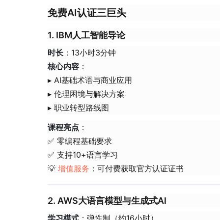
免费AI认证三巨头
1. IBM人工智能导论
​时长​
​：13小时3分钟
​核心内容​
​：
▸ AI基础术语与商业应用
▸ 伦理困境与解决方案
▸ 职业转型路线图
​课程亮点​
​：
✅ 零编程基础要求
✅ 支持10+语言学习
💡
增值服务
：可付费获取官方认证证书
2. AWS大语言模型与生成式AI
​学习模式​
​：弹性制（约16小时）