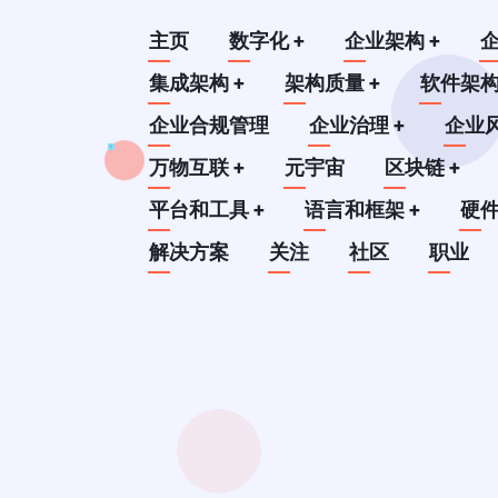
跳
Main
主页
数字化
+
企业架构
+
转
到
集成架构
+
架构质量
+
软件架
navigation
主
企业合规管理
企业治理
+
企业
要
万物互联
+
元宇宙
区块链
+
内
平台和工具
+
语言和框架
+
硬
容
解决方案
关注
社区
职业