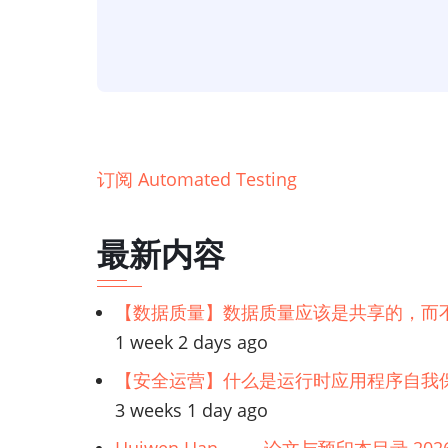
测
试】
微
服
务
自
订阅 Automated Testing
动
化
最新内容
测
试
【数据质量】数据质量应该是共享的，而
简
1 week 2 days ago
介
【安全运营】什么是运行时应用程序自我保
3 weeks 1 day ago