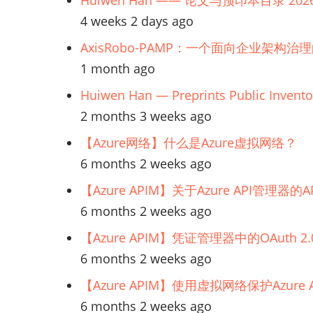
Huiwen Han —— 论文与预印本目录 202
4 weeks 2 days ago
AxisRobo-PAMP：一个面向企业架构治
1 month ago
Huiwen Han — Preprints Public Invento
2 months 3 weeks ago
【Azure网络】什么是Azure虚拟网络？
6 months 2 weeks ago
【Azure APIM】关于Azure API管理
6 months 2 weeks ago
【Azure APIM】凭证管理器中的OAuth
6 months 2 weeks ago
【Azure APIM】使用虚拟网络保护Azur
6 months 2 weeks ago