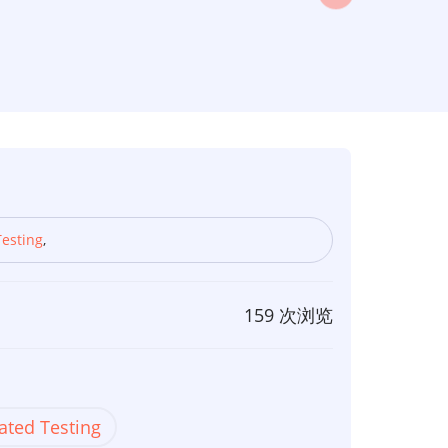
esting
,
159 次浏览
ted Testing