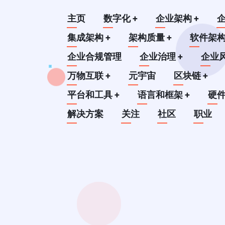
跳
Main
主页
数字化
+
企业架构
+
转
到
集成架构
+
架构质量
+
软件架
navigation
主
企业合规管理
企业治理
+
企业
要
万物互联
+
元宇宙
区块链
+
内
平台和工具
+
语言和框架
+
硬
容
解决方案
关注
社区
职业