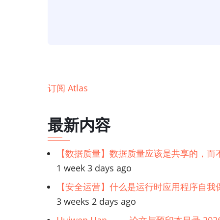
录】
Apache
Atlas：
起
源、
架
订阅 Atlas
构、
功
最新内容
能、
安
【数据质量】数据质量应该是共享的，而
装、
1 week 3 days ago
替
代
【安全运营】什么是运行时应用程序自我保
方
3 weeks 2 days ago
案