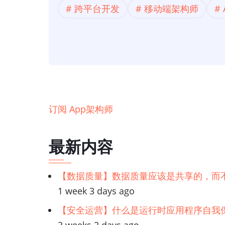
跨平台开发
构】
移动端架构师
Flutter
vs
React
Native：
最
后
订阅 App架构师
一
句
最新内容
话。
（2021
年）
【数据质量】数据质量应该是共享的，而
1 week 3 days ago
【安全运营】什么是运行时应用程序自我保