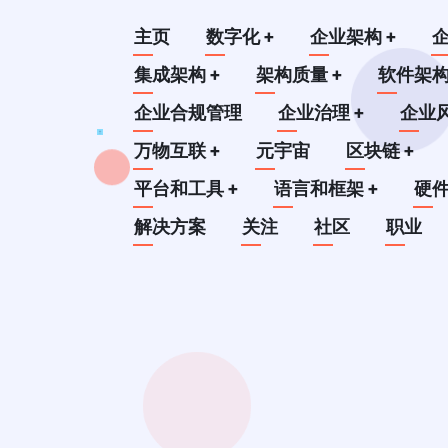
跳
Main
主页
数字化
+
企业架构
+
转
到
集成架构
+
架构质量
+
软件架
navigation
主
企业合规管理
企业治理
+
企业
要
万物互联
+
元宇宙
区块链
+
内
平台和工具
+
语言和框架
+
硬
容
解决方案
关注
社区
职业