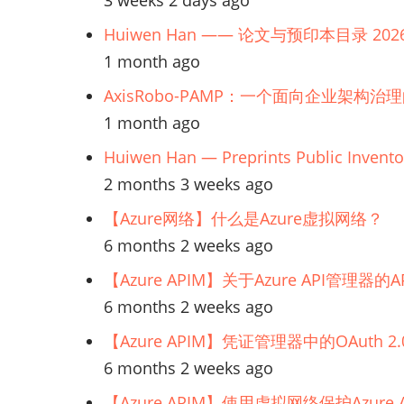
3 weeks 2 days ago
Huiwen Han —— 论文与预印本目录 202
1 month ago
AxisRobo-PAMP：一个面向企业架构治
1 month ago
Huiwen Han — Preprints Public Invento
2 months 3 weeks ago
【Azure网络】什么是Azure虚拟网络？
6 months 2 weeks ago
【Azure APIM】关于Azure API管理
6 months 2 weeks ago
【Azure APIM】凭证管理器中的OAuth
6 months 2 weeks ago
【Azure APIM】使用虚拟网络保护Azur